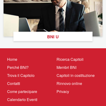
BNI U
Home
Ricerca Capitoli
Perché BNI?
Membri BNI
Trova il Capitolo
Capitoli in costituzione
Contatti
Rinnovo online
Come partecipare
Privacy
Calendario Eventi