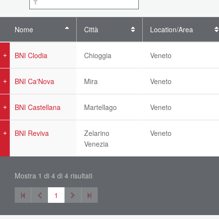
Nome
Città
Location/Area
BNI Clodia
Chioggia
Veneto
BNI Ca'Nova
Mira
Veneto
BNI Castellana
Martellago
Veneto
BNI Reviva
Zelarino
Veneto
Venezia
Mostra 1 di 4 di 4 risultati
1